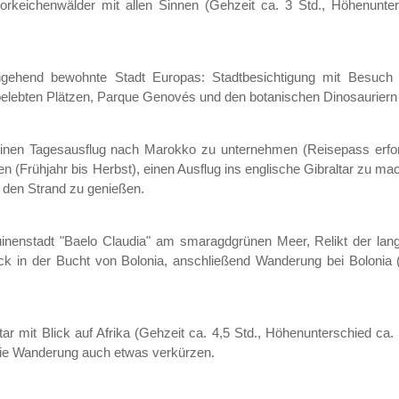
rkeichenwälder mit allen Sinnen (Gehzeit ca. 3 Std., Höhenunter
chgehend bewohnte Stadt Europas: Stadtbesichtigung mit Besuch
lebten Plätzen, Parque Genovés und den botanischen Dinosauriern 
 einen Tagesausflug nach Marokko zu unternehmen (Reisepass erfor
n (Frühjahr bis Herbst), einen Ausflug ins englische Gibraltar zu ma
r den Strand zu genießen.
uinenstadt "Baelo Claudia" am smaragdgrünen Meer, Relikt der la
k in der Bucht von Bolonia, anschließend Wanderung bei Bolonia 
r mit Blick auf Afrika (Gehzeit ca. 4,5 Std., Höhenunterschied ca. 
die Wanderung auch etwas verkürzen.