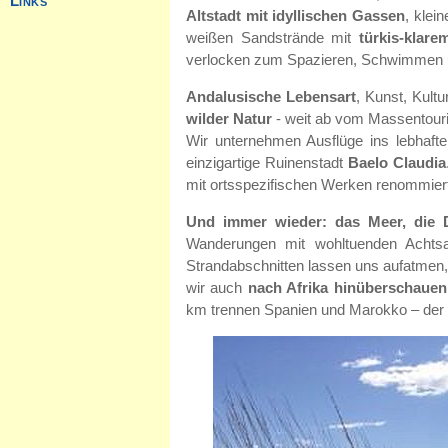
Altstadt mit idyllischen Gassen
, klei
weißen Sandstrände mit
türkis-klar
verlocken zum Spazieren, Schwimmen 
Andalusische Lebensart
, Kunst, Kult
wilder Natur
- weit ab vom Massentour
Wir unternehmen Ausflüge ins lebhaft
einzigartige Ruinenstadt
Baelo Claudia
mit ortsspezifischen Werken renommierte
Und immer wieder: das Meer, die Dü
Wanderungen mit wohltuenden Achts
Strandabschnitten lassen uns aufatmen,
wir auch
nach Afrika hinüberschauen
km trennen Spanien und Marokko – der Bl