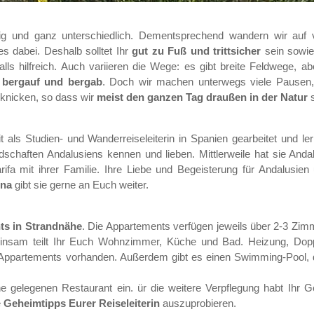
ältig und ganz unterschiedlich. Dementsprechend wandern wir auf
les dabei. Deshalb solltet Ihr
gut zu Fuß und trittsicher
sein sowie
ls hilfreich. Auch variieren die Wege: es gibt breite Feldwege, ab
r
bergauf und bergab
. Doch wir machen unterwegs viele Pausen
knicken, so dass wir
meist den ganzen Tag draußen in der Natur
s
t als Studien- und Wanderreiseleiterin in Spanien gearbeitet und ler
chaften Andalusiens kennen und lieben. Mittlerweile hat sie Andal
rifa mit ihrer Familie. Ihre Liebe und Begeisterung für Andalusien
una
gibt sie gerne an Euch weiter.
ts in Strandnähe
. Die Appartements verfügen jeweils über 2-3 Zimm
nsam teilt Ihr Euch Wohnzimmer, Küche und Bad. Heizung, Dopp
 Appartements vorhanden. Außerdem gibt es einen Swimming-Pool, 
 gelegenen Restaurant ein. ür die weitere Verpflegung habt Ihr Ge
e
Geheimtipps Eurer Reiseleiterin
auszuprobieren.