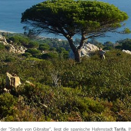
er "Straße von Gibraltar", liegt die spanische Hafenstadt
Tarifa
. 