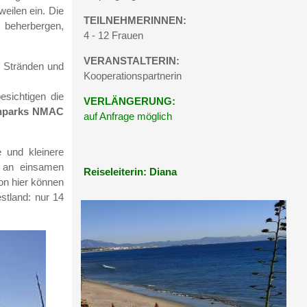
eilen ein. Die
TEILNEHMERINNEN:
n beherbergen,
4 - 12 Frauen
VERANSTALTERIN:
 Stränden und
Kooperationspartnerin
sichtigen die
VERLÄNGERUNG:
enparks NMAC
auf Anfrage möglich
 und kleinere
d an einsamen
Reiseleiterin: Diana
on hier können
stland: nur 14