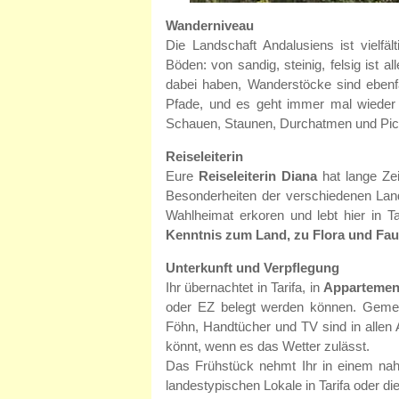
Wanderniveau
Die Landschaft Andalusiens ist vielf
Böden: von sandig, steinig, felsig ist al
dabei haben, Wanderstöcke sind ebenfal
Pfade, und es geht immer mal wiede
Schauen, Staunen, Durchatmen und Pic
Reiseleiterin
Eure
Reiseleiterin Diana
hat lange Zei
Besonderheiten der verschiedenen Lands
Wahlheimat erkoren und lebt hier in Ta
Kenntnis zum Land, zu Flora und Fa
Unterkunft und Verpflegung
Ihr übernachtet in Tarifa, in
Appartemen
oder EZ belegt werden können. Gemei
Föhn, Handtücher und TV sind in allen
könnt, wenn es das Wetter zulässt.
Das Frühstück nehmt Ihr in einem nahe
landestypischen Lokale in Tarifa oder di