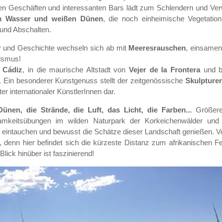
nen Geschäften und interessanten Bars lädt zum Schlendern und Verw
em Wasser und weißen Dünen
, die noch einheimische Vegetatio
und Abschalten.
ur und Geschichte wechseln sich ab mit
Meeresrauschen
, einsamen
ismus!
e
Cádiz
, in die maurische Altstadt von
Vejer de la Frontera
und be
. Ein besonderer Kunstgenuss stellt der zeitgenössische
Skulptur
r internationaler KünstlerInnen dar.
nen, die Strände, die Luft, das Licht, die Farben...
Größere
amkeitsübungen im wilden Naturpark der Korkeichenwälder un
 eintauchen und bewusst die Schätze dieser Landschaft genießen. V
, denn hier befindet sich die kürzeste Distanz zum afrikanischen Fe
ick hinüber ist faszinierend!