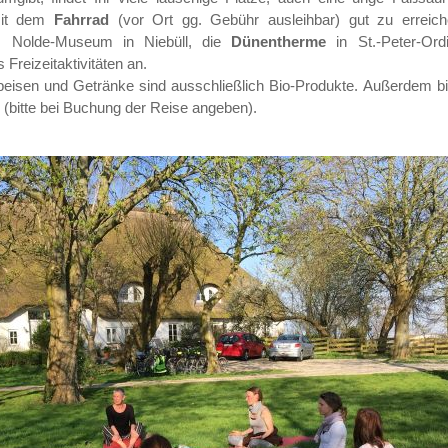
mit dem
Fahrrad
(vor Ort gg. Gebühr ausleihbar) gut zu erreic
das Nolde-Museum in Niebüll, die
Dünentherme
in St.-Peter-Ord
s Freizeitaktivitäten an.
peisen und Getränke sind ausschließlich Bio-Produkte. Außerdem b
 (bitte bei Buchung der Reise angeben).