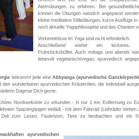
Atemübungen zu erfahren. Bei gesundheitlic
können die Übungen natürlich angepasst werde
kleine meditative Stilleübungen, kurze Ausflüge in
noch aktuelle Yogaphilosophie und das Chanten v
Vorkenntnisse im Yoga sind nicht erforderlich.
Anschließend wartet ein leckeres, ve
Frühstücksbüffet. Auch mittags und abends wir
liebevoll vegetarisch/vegan, ayurvedisch angep
rgie
bekommt jede eine
Abhyanga (ayurvedische Ganzkörperö
 den wunderbaren ayurvedischen Kräuterölen, die individuell ausg
leiterin Dagmar Dich gerne.
e schöne Nordseeküste zu erkunden - in nur 1 km Entfernung zu Eu
dehnten Spaziergängen einlädt - mit dem Fahrrad (Leihräder stehen 
Zeit zum Lesen, Faulenzen, Tiere zu beobachten und ein St
mackhaften ayurvedischen