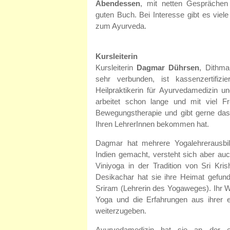
Abendessen
, mit netten Gesprächen
guten Buch. Bei Interesse gibt es vie
zum Ayurveda.
Kursleiterin
Kursleiterin
Dagmar Dührsen
, Dithm
sehr verbunden, ist kassenzertifizi
Heilpraktikerin für Ayurvedamedizin un
arbeitet schon lange und mit viel 
Bewegungstherapie und gibt gerne das
Ihren LehrerInnen bekommen hat.
Dagmar hat mehrere Yogalehrerausbi
Indien gemacht, versteht sich aber auc
Viniyoga in der Tradition von Sri Kri
Desikachar hat sie ihre Heimat gefund
Sriram (Lehrerin des Yogaweges). Ihr W
Yoga und die Erfahrungen aus ihrer e
weiterzugeben.
Ayurvedamedizin hat sie an der e