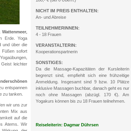
NICHT IM PREIS ENTHALTEN:
An- und Abreise
TEILNEHMERINNEN:
k Wattenmeer,
4 - 18 Frauen
en Erde. Yoga
d und über die
VERANSTALTERIN:
 Füßen sofort
Kooperationspartnerin
n Yogaübungen,
SONSTIGES:
eist leichter
Da die Massage-Kapazitäten der Kursleiterin
begrenzt sind, empfiehlt sich eine frühzeitige
nderschönen
Anmeldung. Insgesamt sind 9 bzw. 10 Plätze
zu entspannen
inklusive Massagen buchbar, danach geht es nur
e zu tanken.
noch ohne Massagen (abzügl. 170 €). Am
Yogakurs können bis zu 18 Frauen teilnehmen.
en wir uns zur
nnten Mix aus
mkeit auf die
es Atems. Wir
Reiseleiterin: Dagmar Dührsen
 Wirkung der