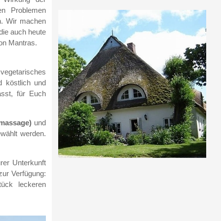
hen Problemen
n. Wir machen
 die auch heute
on Mantras.
getarisches
d köstlich und
asst, für Euch
lmassage)
und
ewählt werden.
rer Unterkunft
zur Verfügung:
ück leckeren