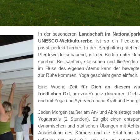
In der besonderen
Landschaft im Nationalpar
UNESCO-Weltkulturerbe
, ist so ein Fleckch
passt perfekt hierher. In der Berghaltung stehen
Pferdeweide schauend, ist der Boden unter den
spürbar. Bei sanften, statischen und fließende
im Fluss des eigenen Atems kann der bewegte G
zur Ruhe kommen. Yoga geschieht ganz einfach.
Eine Woche
Zeit für Dich
an diesem wu
friedlichen Ort
, um zur Ruhe zu kommen, Dich 
und mit Yoga und Ayurveda neue Kraft und Energi
Jeden Morgen (außer am An- und Abreisetag) treff
Yogapraxis (2 Stunden). Es gibt einen entspa
dynamischen und statischen Übungen mit Achtsa
Ausrichtung des Körpers und die Erfahrung d
nehmen uns viel Zeit, um die entspannende