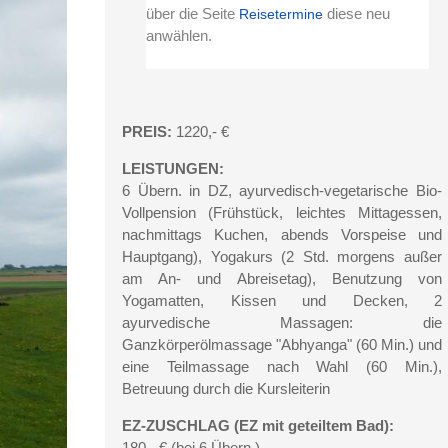
über die Seite
diese neu
Reisetermine
anwählen.
PREIS:
1220,- €
LEISTUNGEN:
6 Übern. in DZ, ayurvedisch-vegetarische Bio-
Vollpension (Frühstück, leichtes Mittagessen,
nachmittags Kuchen, abends Vorspeise und
Hauptgang), Yogakurs (2 Std. morgens außer
am An- und Abreisetag), Benutzung von
Yogamatten, Kissen und Decken, 2
ayurvedische Massagen: die
Ganzkörperölmassage "Abhyanga" (60 Min.) und
eine Teilmassage nach Wahl (60 Min.),
Betreuung durch die Kursleiterin
EZ-ZUSCHLAG (EZ mit geteiltem Bad):
180,- € (bei 6 Übern.)