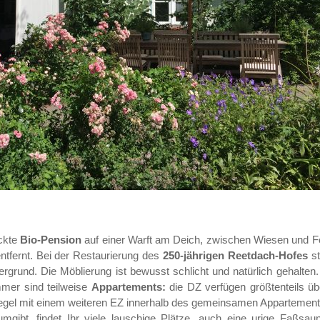
eckte
Bio-Pension
auf einer Warft am Deich, zwischen Wiesen und 
ntfernt. Bei der Restaurierung des
250-jährigen Reetdach-Hofes
st
grund. Die Möblierung ist bewusst schlicht und natürlich gehalten. 
mmer sind teilweise
Appartements:
die DZ verfügen größtenteils üb
 Regel mit einem weiteren EZ innerhalb des gemeinsamen Appartement
mgibt, findet Ihr viele lauschige Plätze, auch eine urige Faßsaun