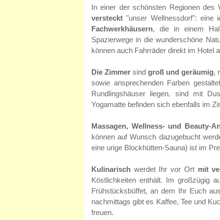
In einer der schönsten Regionen des 
versteckt
"unser Wellnessdorf": eine
Fachwerkhäusern
, die in einem Hal
Spazierwege in die wunderschöne Naturl
können auch Fahrräder direkt im Hotel a
Die Zimmer
sind
groß und geräumig
,
sowie ansprechenden Farben gestaltet
Rundlingshäuser liegen, sind mit D
Yogamatte befinden sich ebenfalls im Z
Massagen, Wellness- und Beauty-
können auf Wunsch dazugebucht werd
eine urige Blockhütten-Sauna) ist im Pre
Kulinarisch
werdet Ihr vor Ort
mit ve
Köstlichkeiten enthält. Im großzügig 
Frühstücksbüffet, an dem Ihr Euch ausg
nachmittags gibt es Kaffee, Tee und K
freuen.