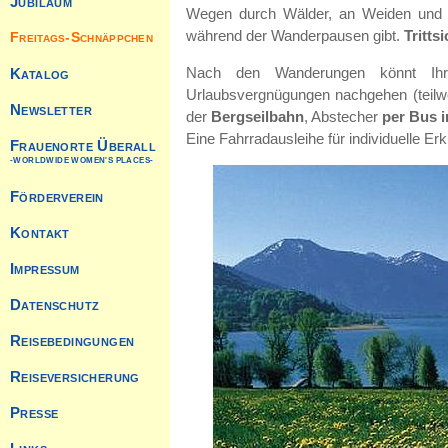
Wegen durch Wälder, an Weiden und Wa
während der Wanderpausen gibt.
Tritts
Nach den Wanderungen könnt I
Urlaubsvergnügungen nachgehen (teilwei
der
Bergseilbahn
, Abstecher
per Bus 
Eine Fahrradausleihe für individuelle Er