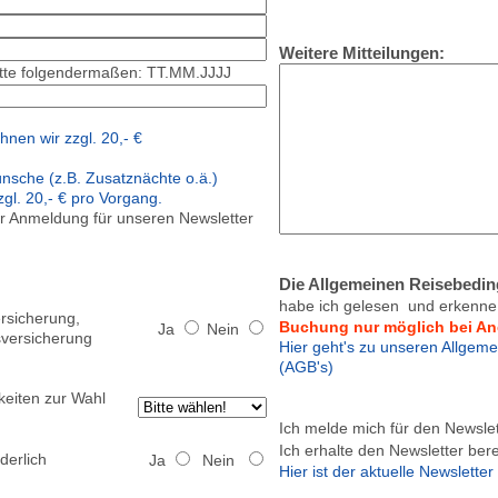
Weitere Mitteilungen:
itte folgendermaßen: TT.MM.JJJJ
hnen wir zzgl. 20,- €
ünsche (z.B. Zusatznächte o.ä.)
gl. 20,- € pro Vorgang.
er Anmeldung für unseren Newsletter
Die Allgemeinen Reisebedi
habe ich gelesen und erkenne 
rsicherung,
Buchung nur möglich bei A
Ja
Nein
sversicherung
Hier geht's zu unseren Allge
(AGB's)
eiten zur Wahl
Ich melde mich für den Newslet
Ich erhalte den Newsletter bere
derlich
Ja
Nein
Hier ist der aktuelle Newslette