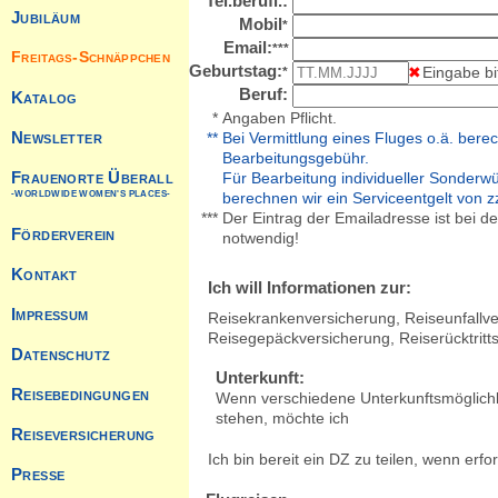
Tel.berufl.:
Mobil
*
Email:
***
Geburtstag:
Eingabe b
*
Beruf:
*
Angaben Pflicht.
**
Bei Vermittlung eines Fluges o.ä. berec
Bearbeitungsgebühr.
Für Bearbeitung individueller Sonderw
berechnen wir ein Serviceentgelt von zz
***
Der Eintrag der Emailadresse ist bei d
notwendig!
Ich will Informationen zur:
Reisekrankenversicherung, Reiseunfallve
Reisegepäckversicherung, Reiserücktritt
Unterkunft:
Wenn verschiedene Unterkunftsmöglichk
stehen, möchte ich
Ich bin bereit ein DZ zu teilen, wenn erfor