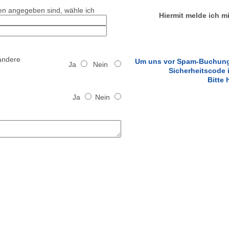
n angegeben sind, wähle ich
Hiermit melde ich m
 andere
Um uns vor Spam-Buchunge
Ja
Nein
Sicherheitscode 
Bitte
Ja
Nein