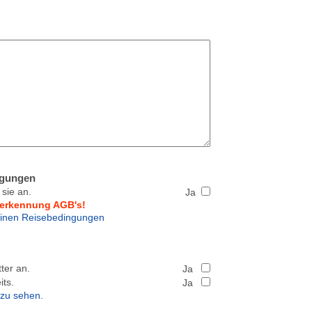
ngungen
sie an.
Ja
nerkennung AGB's!
meinen Reisebedingungen
ter an.
Ja
its.
Ja
r zu sehen.