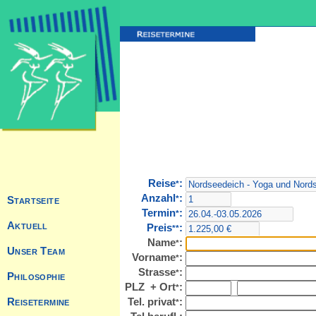
Reise
:
*
Anzahl
:
*
Termin
:
*
Preis
:
**
Name
:
*
Vorname
:
*
Strasse
:
*
PLZ + Ort
:
*
Tel. privat
:
*