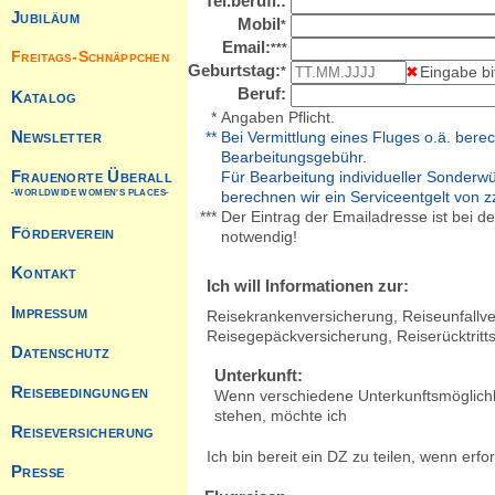
Tel.berufl.:
Mobil
*
Email:
***
Geburtstag:
Eingabe b
*
Beruf:
*
Angaben Pflicht.
**
Bei Vermittlung eines Fluges o.ä. berec
Bearbeitungsgebühr.
Für Bearbeitung individueller Sonderw
berechnen wir ein Serviceentgelt von zz
***
Der Eintrag der Emailadresse ist bei d
notwendig!
Ich will Informationen zur:
Reisekrankenversicherung, Reiseunfallve
Reisegepäckversicherung, Reiserücktritt
Unterkunft:
Wenn verschiedene Unterkunftsmöglichk
stehen, möchte ich
Ich bin bereit ein DZ zu teilen, wenn erfor