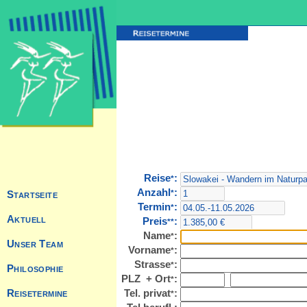
Reise
:
*
Anzahl
:
*
Termin
:
*
Preis
:
**
Name
:
*
Vorname
:
*
Strasse
:
*
PLZ + Ort
:
*
Tel. privat
:
*